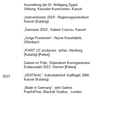
Ausstellung der Dr. Wolfgang Zippel
Stiftung, Kasseler Kunstverein, Kassel
„Interventionen 2014“, Regierungspräsidium
Kassel (Katalog)
„Samowar 2014“, Galerie Coucou, Kassel
„Junge Positionen“, Heyne Kunstfabrik,
Offenbach
„P/ART 13“ producers artfair, Hamburg
(Katalog)
[Fotos]
Galerie im Park, Stipendium Kunstgenerator,
Endauswahl 2013, Viersen
[Fotos]
„VERTIKAL“, Kulturbahnhof Südflügel, BBK,
2013
Kassel (Katalog)
„Made in Germany“, with Galerie
PopArtPirat, Blackall Studios, London
„index 12“, Kunsthaus Hamburg (Katalog)
„Nachts allein im Atelier“, Galerie
PopArtPirat, Hamburg